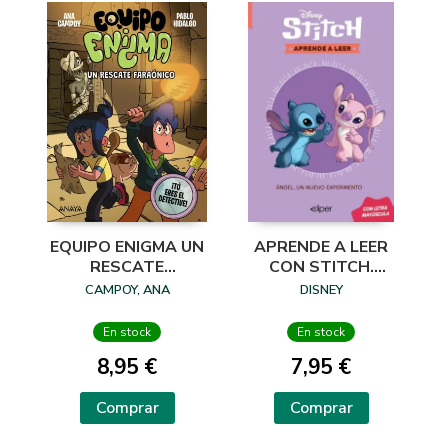
EQUIPO ENIGMA UN
APRENDE A LEER
RESCATE
CON STITCH.
FARAÓNICO
ANGEL EXPERIM
CAMPOY, ANA
DISNEY
En stock
En stock
8,95 €
7,95 €
Comprar
Comprar