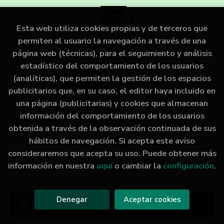
Esta web utiliza cookies propias y de terceros que
permiten al usuario la navegación a través de una
página web (técnicas), para el seguimiento y análisis
estadístico del comportamiento de los usuarios
(analíticas), que permiten la gestión de los espacios
publicitarios que, en su caso, el editor haya incluido en
una página (publicitarias) y cookies que almacenan
información del comportamiento de los usuarios
obtenida a través de la observación continuada de sus
hábitos de navegación. Si acepta este aviso
consideraremos que acepta su uso. Puede obtener más
información en nuestra
aquí
o cambiar la
configuración
.
2026 ©
LIBRERÍA IMAGINA
. Todos los Derechos
Reservados |
Grupo Trevenque
Denegar
Aceptar cookies
Añadir a mi cesta