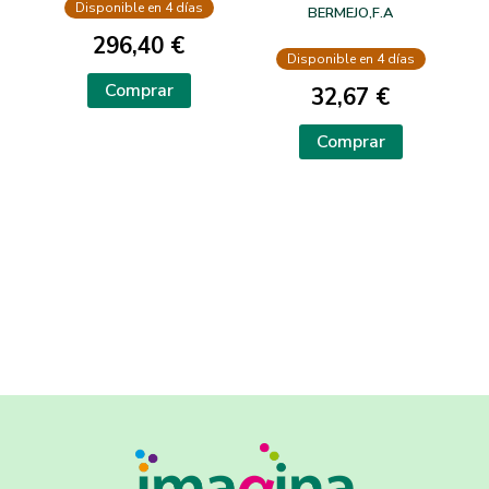
MILLON
Disponible en 4 días
BERMEJO,F.A
296,40 €
Disponible en 4 días
Comprar
32,67 €
Comprar