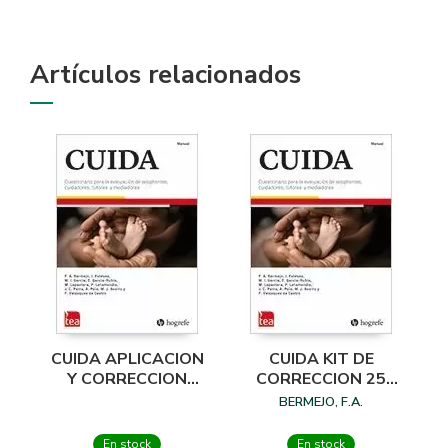
Artículos relacionados
CUIDA APLICACION
CUIDA KIT DE
Y CORRECCION
CORRECCION 25
ONLINE 1 USO
USOS PIN
BERMEJO, F.A.
En stock
En stock