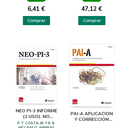
6,41 €
47,12 €
Comprar
Comprar
NEO PI-3 INFORME
PAI-A APLICACION
(1 USO). NO
Y CORRECCION
INCLUYE NI
P. T. COSTA, JR. Y R. R.
ONLINE 1 SOLO
MCCRAE D. ARRIBAS