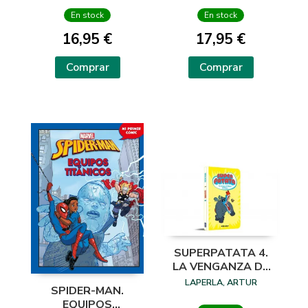
En stock
En stock
16,95 €
17,95 €
Comprar
Comprar
SUPERPATATA 4.
LA VENGANZA DE
MALICIA LA
LAPERLA, ARTUR
SPIDER-MAN.
EQUIPOS