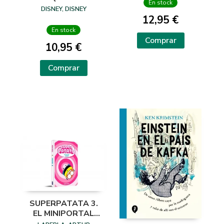
En stock
TITÁNICOS
DISNEY, DISNEY
12,95 €
En stock
Comprar
10,95 €
Comprar
SUPERPATATA 3.
EL MINIPORTAL
TEMPORAL