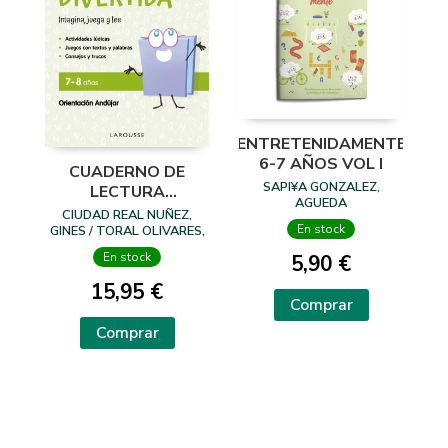
ENTRETENIDAMENTE
6-7 AÑOS VOL I
CUADERNO DE
SAPI¥A GONZALEZ,
LECTURA
AGUEDA
DIVERTIDA 7-8
CIUDAD REAL NUÑEZ,
AÑOS
En stock
GINES / TORAL OLIVARES,
ANTONIA
En stock
5,90 €
15,95 €
Comprar
Comprar