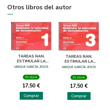
Otros libros del autor
TAREAS RAN.
TAREAS RAN.
ESTIMULAR LA
ESTIMULAR LA
VELOCIDAD DE
VELOCIDAD DE
JARQUE GARCÍA, JESÚS
JARQUE GARCÍA, JESÚS
DENOMINACIÓN -
DENOMINACIÓN -
NIVEL 1
NIVEL 3
En stock
En stock
17,50 €
17,50 €
Comprar
Comprar