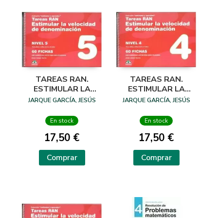
TAREAS RAN.
TAREAS RAN.
ESTIMULAR LA
ESTIMULAR LA
VELOCIDAD DE
VELOCIDAD DE
JARQUE GARCÍA, JESÚS
JARQUE GARCÍA, JESÚS
DENOMINACIÓN -
DENOMINACIÓN -
NIVEL 5
NIVEL 4
En stock
En stock
17,50 €
17,50 €
Comprar
Comprar