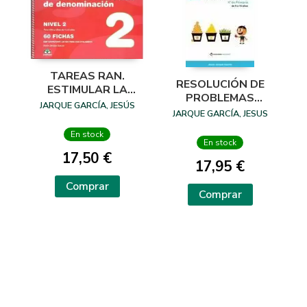
TAREAS RAN.
RESOLUCIÓN DE
ESTIMULAR LA
PROBLEMAS
VELOCIDAD DE
JARQUE GARCÍA, JESÚS
MATEMÁTICOS 4 4º
JARQUE GARCÍA, JESUS
DENOMINACIÓN -
EP 9 A 10 AÑOS
NIVEL 2
En stock
En stock
17,50 €
17,95 €
Comprar
Comprar