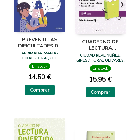
PREVENIR LAS
CUADERNO DE
DIFICULTADES DE
LECTURA
APRENDIZAJE EN
ARRIMADA, MARIA /
DIVERTIDA 8-9
CIUDAD REAL NUÑEZ,
ESCRITURA
FIDALGO, RAQUEL
AÑOS
GINES / TORAL OLIVARES,
ANTONIA
En stock
En stock
14,50 €
15,95 €
Comprar
Comprar