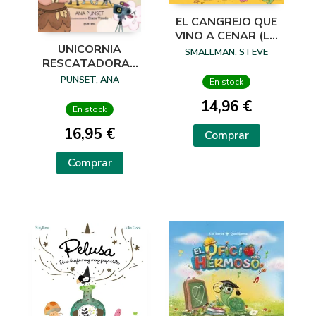
EL CANGREJO QUE
VINO A CENAR (LA
UNICORNIA
OVEJITA QUE VINO
SMALLMAN, STEVE
RESCATADORAS
A CENAR)
10. GIGANTES
PUNSET, ANA
En stock
14,96 €
En stock
16,95 €
Comprar
Comprar