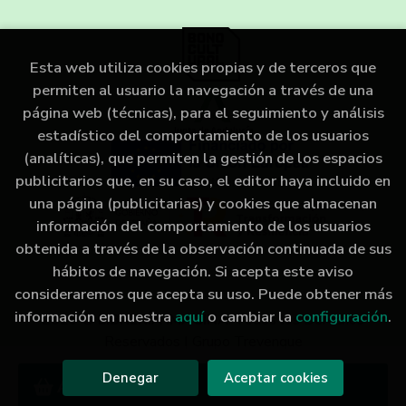
Esta web utiliza cookies propias y de terceros que
permiten al usuario la navegación a través de una
página web (técnicas), para el seguimiento y análisis
estadístico del comportamiento de los usuarios
(analíticas), que permiten la gestión de los espacios
publicitarios que, en su caso, el editor haya incluido en
una página (publicitarias) y cookies que almacenan
información del comportamiento de los usuarios
obtenida a través de la observación continuada de sus
hábitos de navegación. Si acepta este aviso
consideraremos que acepta su uso. Puede obtener más
información en nuestra
aquí
o cambiar la
configuración
.
2026 ©
LIBRERÍA IMAGINA
. Todos los Derechos
Reservados |
Grupo Trevenque
Denegar
Aceptar cookies
Añadir a mi cesta