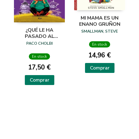
MI MAMA ES UN
ENANO GRUÑON
¿QUÉ LE HA
SMALLMAN, STEVE
PASADO AL
MONSTRUO
PACO CHOLBI
En stock
PETORRO?
14,96 €
En stock
17,50 €
Comprar
Comprar