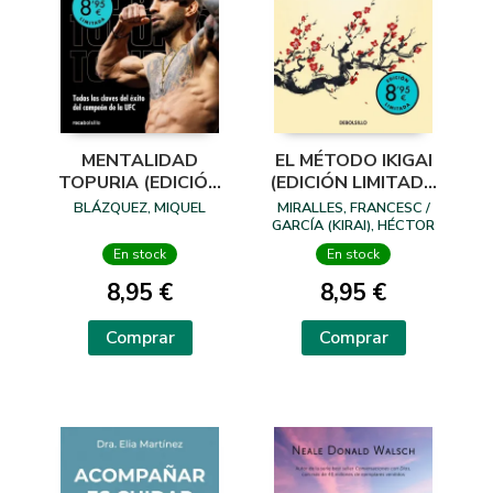
MENTALIDAD
EL MÉTODO IKIGAI
TOPURIA (EDICIÓN
(EDICIÓN LIMITADA
LIMITADA)
· VERANO)
BLÁZQUEZ, MIQUEL
MIRALLES, FRANCESC /
GARCÍA (KIRAI), HÉCTOR
En stock
En stock
8,95 €
8,95 €
Comprar
Comprar