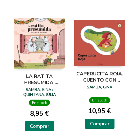
CAPERUCITA ROJA.
LA RATITA
CUENTO CON
PRESUMIDA.
PIEZAS
SAMBA, GINA
CUENTO CON
SAMBA, GINA /
DESLIZABLES
MECANISMOS
QUINTANA, JÚLIA
En stock
En stock
10,95 €
8,95 €
Comprar
Comprar