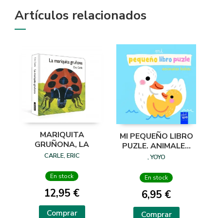
Artículos relacionados
MARIQUITA
MI PEQUEÑO LIBRO
GRUÑONA, LA
PUZLE. ANIMALES
BEBÉS
CARLE, ERIC
, YOYO
En stock
En stock
12,95 €
6,95 €
Comprar
Comprar