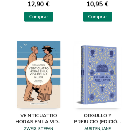
12,90 €
10,95 €
Comprar
Comprar
VEINTICUATRO
ORGULLO Y
HORAS EN LA VIDA
PREJUICIO (EDICIÓN
DE UNA MUJER
ESPECIAL EN TAPA
ZWEIG, STEFAN
AUSTEN, JANE
(POCKET)
DURA)