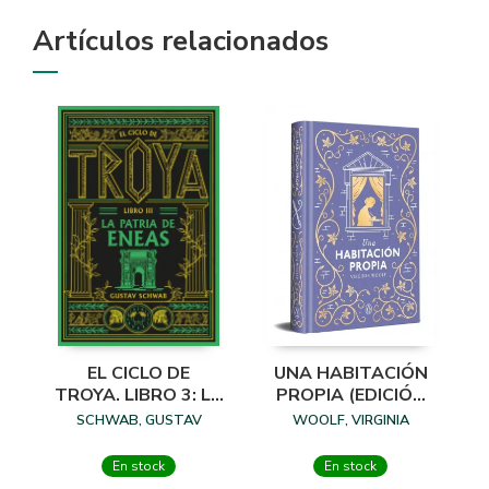
Artículos relacionados
EL CICLO DE
UNA HABITACIÓN
TROYA. LIBRO 3: LA
PROPIA (EDICIÓN
PATRIA DE ENEAS
ESPECIAL EN TAPA
SCHWAB, GUSTAV
WOOLF, VIRGINIA
DURA)
En stock
En stock