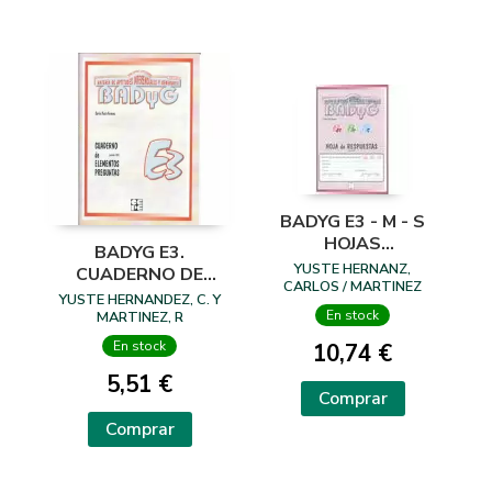
BADYG E3 - M - S
HOJAS
BADYG E3.
RESPUESTAS PAQ.
YUSTE HERNANZ,
CUADERNO DE
25
CARLOS / MARTINEZ
PREGUNTAS
YUSTE HERNANDEZ, C. Y
ARIAS, ROSARIO
En stock
MARTINEZ, R
En stock
10,74 €
5,51 €
Comprar
Comprar