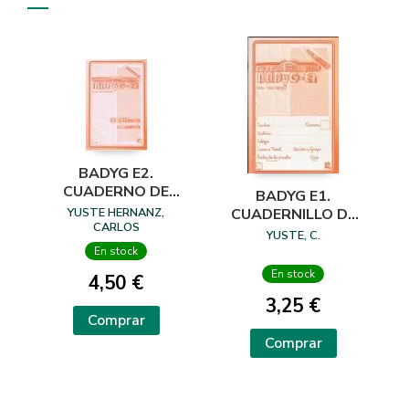
BADYG E2.
CUADERNO DE
BADYG E1.
PREGUNTAS
YUSTE HERNANZ,
CUADERNILLO DE
CARLOS
PREGUNTAS -
YUSTE, C.
RESPUESTAS
En stock
En stock
4,50 €
3,25 €
Comprar
Comprar