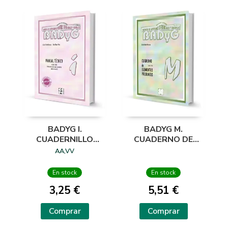
BADYG I.
BADYG M.
CUADERNILLO
CUADERNO DE
PREGUNTAS-
PREGUNTAS
AA,VV
RESPUESTAS 4-6
AÑOS
En stock
En stock
3,25 €
5,51 €
Comprar
Comprar