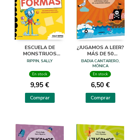
ESCUELA DE
¿JUGAMOS A LEER?
MONSTRUOS
MÁS DE 50
APRENDE FORMAS
ACTIVIDADES
RIPPIN, SALLY
BADIA CANTARERO,
LÚDICAS DE
MÓNICA
COMPRENSIÓN
En stock
En stock
LECTORA! 6 AÑOS
9,95 €
6,50 €
Comprar
Comprar