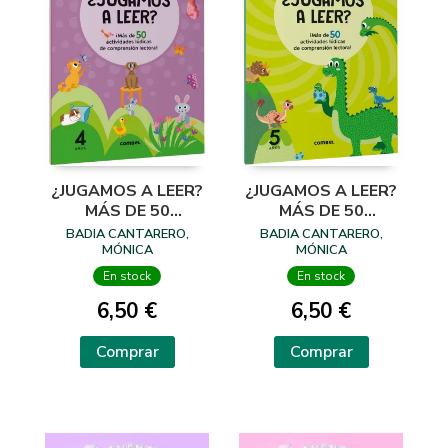
¿JUGAMOS A LEER?
¿JUGAMOS A LEER?
MÁS DE 50
MÁS DE 50
ACTIVIDADES
ACTIVIDADES
BADIA CANTARERO,
BADIA CANTARERO,
LÚDICAS DE
LÚDICAS DE
MÓNICA
MÓNICA
COMPRENSIÓN
COMPRENSIÓN
En stock
En stock
LECTORA! 4 AÑOS
LECTORA! 5 AÑOS
6,50 €
6,50 €
Comprar
Comprar