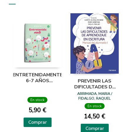
ENTRETENIDAMENTE
6-7 AÑOS
PREVENIR LAS
PASATIEMPOS
DIFICULTADES DE
DIVERTIRSE
APRENDIZAJE EN
ARRIMADA, MARIA /
ESCRITURA
FIDALGO, RAQUEL
En stock
En stock
5,90 €
14,50 €
Comprar
Comprar