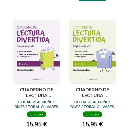
CUADERNO DE
CUADERNO DE
LECTURA
LECTURA
DIVERTIDA 8-9
DIVERTIDA 7-8
CIUDAD REAL NUÑEZ,
CIUDAD REAL NUÑEZ,
AÑOS
AÑOS
GINES / TORAL OLIVARES,
GINES / TORAL OLIVARES,
ANTONIA
ANTONIA
En stock
En stock
15,95 €
15,95 €