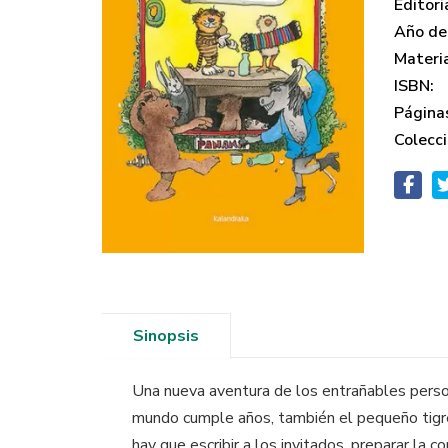
Editori
Año de 
Materi
ISBN:
Página
Colecci
Sinopsis
Una nueva aventura de los entrañables person
mundo cumple años, también el pequeño tigre, 
hay que escribir a los invitados, preparar la