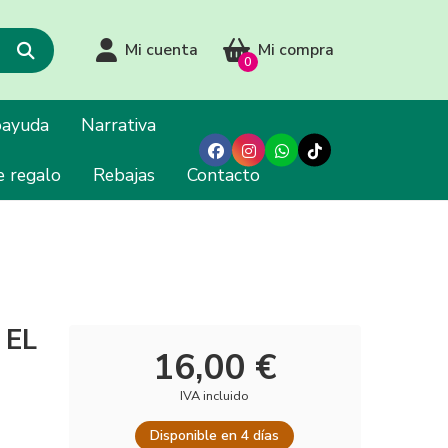
Mi cuenta
Mi compra
0
oayuda
Narrativa
e regalo
Rebajas
Contacto
 EL
16,00 €
IVA incluido
Disponible en 4 días