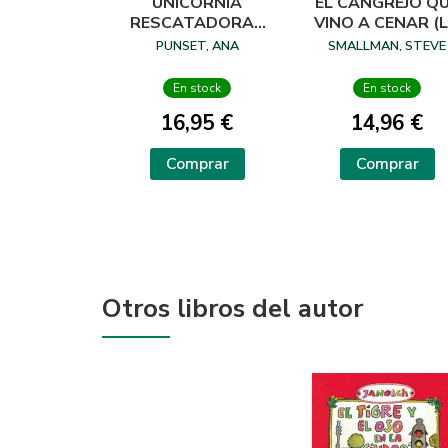
UNICORNIA
EL CANGREJO Q
RESCATADORAS
VINO A CENAR (
10. GIGANTES
OVEJITA QUE VI
PUNSET, ANA
SMALLMAN, STEVE
A CENAR)
En stock
En stock
16,95 €
14,96 €
Comprar
Comprar
Otros libros del autor