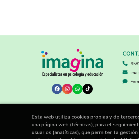
CONT
958
imag
Form
Proyecto financiado por l
Esta web utiliza cookies propias y de tercero
una página web (técnicas), para el seguimien
usuarios (analíticas), que permiten la gestión 