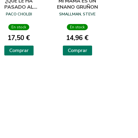
¿QUÉ LE HA
MI MAMA ES UN
PASADO AL
ENANO GRUÑON
MONSTRUO
PACO CHOLBI
SMALLMAN, STEVE
PETORRO?
En stock
En stock
17,50 €
14,96 €
Comprar
Comprar