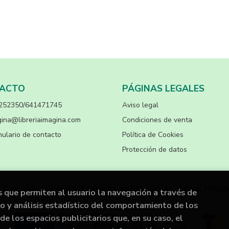
ACTO
PÁGINAS LEGALES
252350/641471745
Aviso legal
ina@libreriaimagina.com
Condiciones de venta
ulario de contacto
Política de Cookies
Protección de datos
a Dirección General del Libro y Fomento de la Lectura, Minist
s que permiten al usuario la navegación a través de
to y análisis estadístico del comportamiento de los
de los espacios publicitarios que, en su caso, el