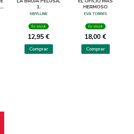
UE
LA BRUJA PELUSA,
EL OFICIO MAS
LA
1.
HERMOSO
NO
SIBYLLINE
EVA TORRES
En stock
En stock
12,95 €
18,00 €
Comprar
Comprar