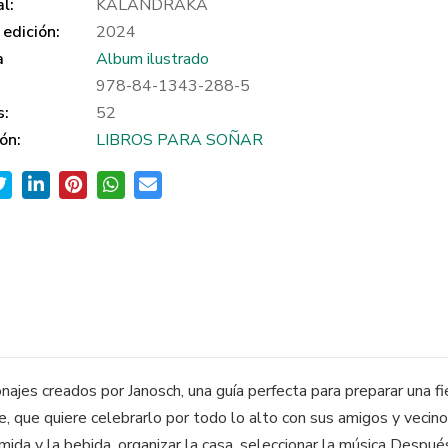
al:
KALANDRAKA
edición:
2024
a
Album ilustrado
978-84-1343-288-5
s:
52
ón:
LIBROS PARA SOÑAR
ajes creados por Janosch, una guía perfecta para preparar una f
que quiere celebrarlo por todo lo alto con sus amigos y vecinos.
 comida y la bebida, organizar la casa, seleccionar la música Des