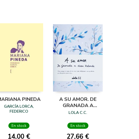
MARIANA PINEDA
A SU AMOR. DE
GRANADA A
GARCÍA LORCA,
NUEVA ZELANDA
FEDERICO
LOLA C.C.
En stock
En stock
14,00 €
27,66 €