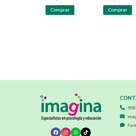
Comprar
Comprar
CONT
958
imag
Form