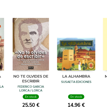
A
NO TE OLVIDES DE
LA ALHAMBRA
ESCRIBIR
SUSAETA EDICIONES
 LA
FEDERICO GARCIA
LORCA / LORCA
ROMERO, VICENTA
En stock
En stock
25,50 €
14,96 €