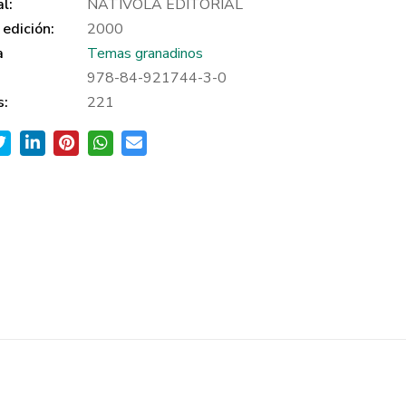
al:
NATIVOLA EDITORIAL
edición:
2000
a
Temas granadinos
978-84-921744-3-0
s:
221