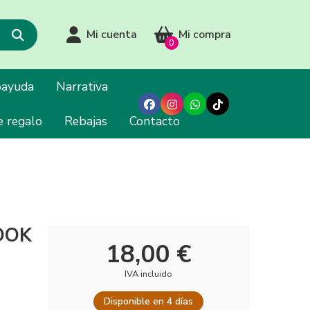
Mi cuenta
Mi compra
0
oayuda
Narrativa
e regalo
Rebajas
Contacto
OOK
18,00 €
IVA incluido
Disponible en 4 días