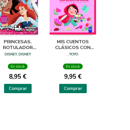
PRINCESAS.
MIS CUENTOS
ROTULADOR
CLÁSICOS CON
MÁGICO 3
TEXTURAS.
DISNEY, DISNEY
, YOYO
CAPERUCITA ROJA
En stock
En stock
8,95 €
9,95 €
Comprar
Comprar