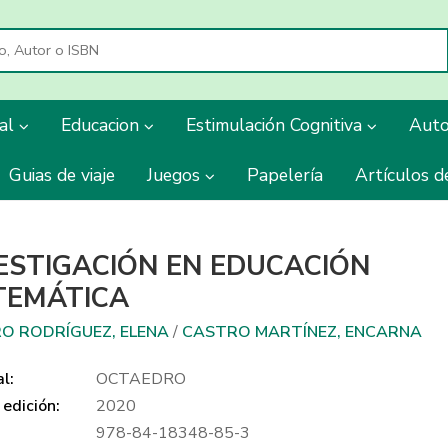
ial
Educacion
Estimulación Cognitiva
Aut
Guias de viaje
Juegos
Papelería
Artículos d
ESTIGACIÓN EN EDUCACIÓN
TEMÁTICA
O RODRÍGUEZ, ELENA
/
CASTRO MARTÍNEZ, ENCARNA
al:
OCTAEDRO
edición:
2020
978-84-18348-85-3