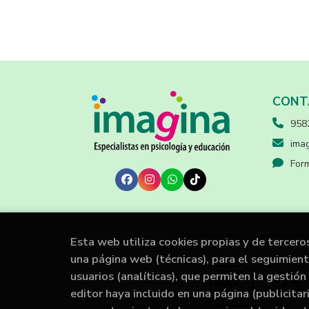
CONT
958
imag
Form
Proyecto financiado por l
Esta web utiliza cookies propias y de tercero
una página web (técnicas), para el seguimien
usuarios (analíticas), que permiten la gestión 
editor haya incluido en una página (publicita