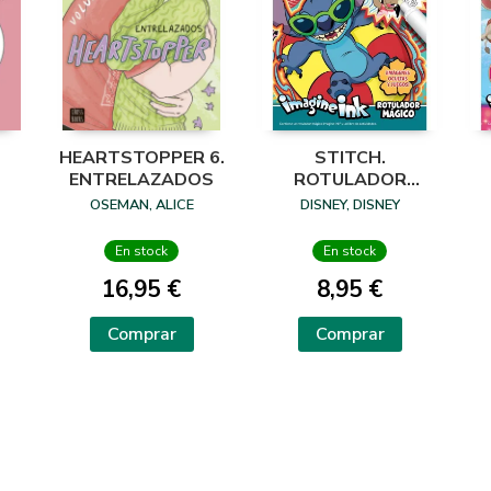
HEARTSTOPPER 6.
STITCH.
ENTRELAZADOS
ROTULADOR
MÁGICO
OSEMAN, ALICE
DISNEY, DISNEY
En stock
En stock
16,95 €
8,95 €
Comprar
Comprar