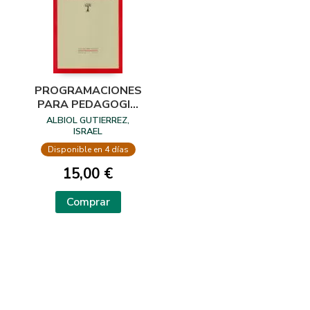
PROGRAMACIONES
PARA PEDAGOGIA
TERAPEUTICA
ALBIOL GUTIERREZ,
ISRAEL
Disponible en 4 días
15,00 €
Comprar