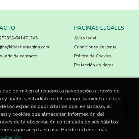
ACTO
PÁGINAS LEGALES
252350/641471745
Aviso legal
ina@libreriaimagina.com
Condiciones de venta
ulario de contacto
Política de Cookies
Protección de datos
a Dirección General del Libro y Fomento de la Lectura, Minist
s que permiten al usuario la navegación a través de
to y análisis estadístico del comportamiento de los
de los espacios publicitarios que, en su caso, el
rias) y cookies que almacenan información del
ravés de la observación continuada de sus hábitos
raremos que acepta su uso. Puede obtener más
iguración
.