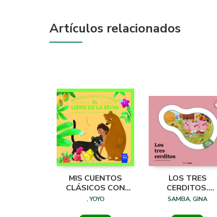
Artículos relacionados
MIS CUENTOS
LOS TRES
CLÁSICOS CON
CERDITOS.
TEXTURAS. EL
CUENTO CON
, YOYO
SAMBA, GINA
LIBRO DE LA SELVA
PIEZAS
DESLIZABLES