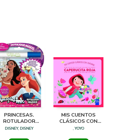
PRINCESAS.
MIS CUENTOS
ROTULADOR
CLÁSICOS CON
MÁGICO 3
TEXTURAS.
DISNEY, DISNEY
, YOYO
CAPERUCITA ROJA