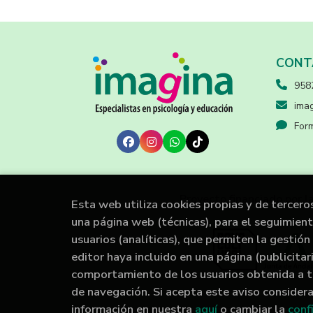
CONT
958
imag
Form
Proyecto financiado por l
Esta web utiliza cookies propias y de tercero
una página web (técnicas), para el seguimien
usuarios (analíticas), que permiten la gestión 
editor haya incluido en una página (publicita
comportamiento de los usuarios obtenida a t
de navegación. Si acepta este aviso conside
información en nuestra
aquí
o cambiar la
conf