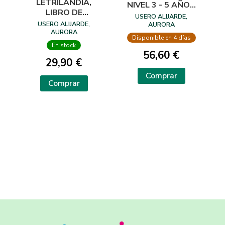
LETRILANDIA,
NIVEL 3 - 5 AÑOS
LIBRO DE
(CUADRÍCULA)
USERO ALIJARDE,
LECTURAS 2
USERO ALIJARDE,
AURORA
AURORA
Disponible en 4 días
En stock
56,60 €
29,90 €
Comprar
Comprar