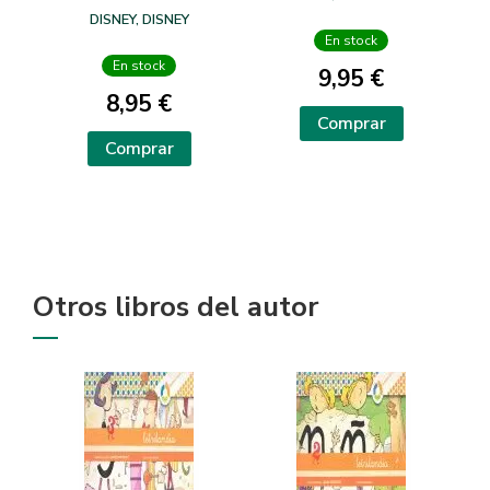
CAPERUCITA ROJA
MÁGICO 3
DISNEY, DISNEY
En stock
En stock
9,95 €
8,95 €
Comprar
Comprar
Otros libros del autor