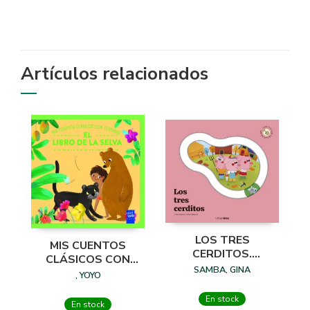
Artículos relacionados
LOS TRES
MIS CUENTOS
CERDITOS.
CLÁSICOS CON
CUENTO CON
SAMBA, GINA
TEXTURAS. EL
, YOYO
PIEZAS
LIBRO DE LA SELVA
DESLIZABLES
En stock
En stock