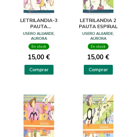
LETRILANDIA-3
LETRILANDIA 2
PAUTA
PAUTA ESPIRAL
MONTESORI
USERO ALIJARDE,
USERO ALIJARDE,
ESPIRAL
AURORA
AURORA
En stock
En stock
15,00 €
15,00 €
Comprar
Comprar