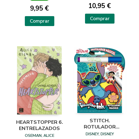
10,95 €
9,95 €
Comprar
Comprar
STITCH.
HEARTSTOPPER 6.
ROTULADOR
ENTRELAZADOS
MÁGICO
DISNEY, DISNEY
OSEMAN, ALICE