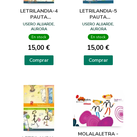
LETRILANDIA-4
LETRILANDIA-5
PAUTA
PAUTA
MONTESORI
MONTESORI
USERO ALIJARDE,
USERO ALIJARDE,
ESPIRAL
ESPIRAL
AURORA
AURORA
En stock
En stock
15,00 €
15,00 €
Comprar
Comprar
MOLALALETRA -