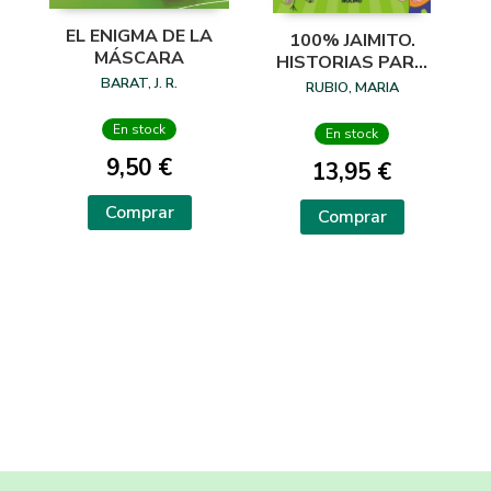
EL ENIGMA DE LA
100% JAIMITO.
MÁSCARA
HISTORIAS PARA
LEER EN 5 M
BARAT, J. R.
RUBIO, MARIA
En stock
En stock
9,50 €
13,95 €
Comprar
Comprar