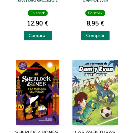
SANTORO GALLEGO, J.
CAMPOY, ANA
En stock
En stock
12,90 €
8,95 €
Comprar
Comprar
SHERLOCK BONES ,
LAS AVENTURAS