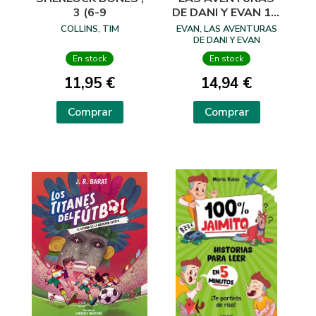
3 (6-9
DE DANI Y EVAN 15.
MUNDIAL JURASICO
COLLINS, TIM
EVAN, LAS AVENTURAS
DE DANI Y EVAN
En stock
En stock
11,95 €
14,94 €
Comprar
Comprar