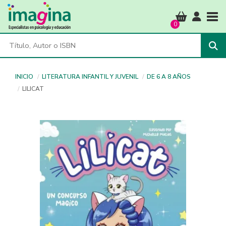
Tog
0
INICIO
LITERATURA INFANTIL Y JUVENIL
DE 6 A 8 AÑOS
LILICAT