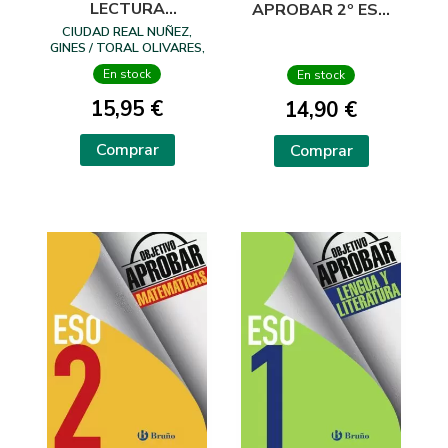
LECTURA
APROBAR 2º ESO
DIVERTIDA 6-7
LENGUA 16
CIUDAD REAL NUÑEZ,
AÑOS
GINES / TORAL OLIVARES,
ANTONIA
En stock
En stock
15,95 €
14,90 €
Comprar
Comprar