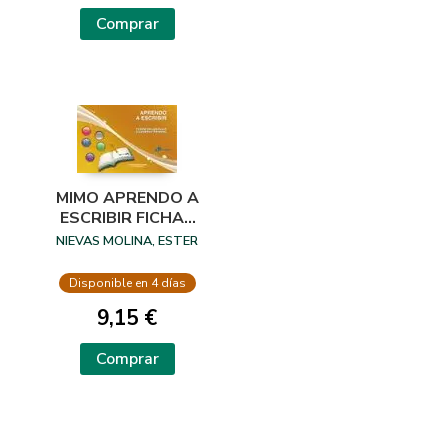
Comprar
MIMO APRENDO A
ESCRIBIR FICHAS
DE LENGUAJE 1
NIEVAS MOLINA, ESTER
INFANTIL
Disponible en 4 días
9,15 €
Comprar