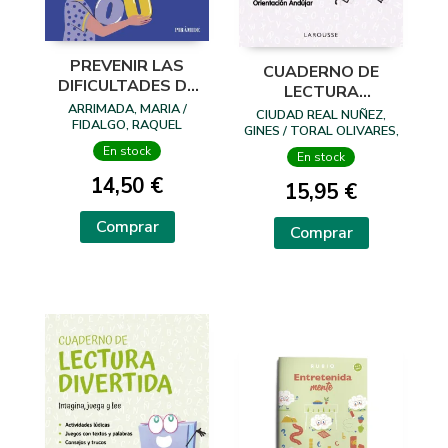
PREVENIR LAS
CUADERNO DE
DIFICULTADES DE
LECTURA
APRENDIZAJE EN
ARRIMADA, MARIA /
DIVERTIDA 8-9
CIUDAD REAL NUÑEZ,
ESCRITURA
FIDALGO, RAQUEL
AÑOS
GINES / TORAL OLIVARES,
ANTONIA
En stock
En stock
14,50 €
15,95 €
Comprar
Comprar