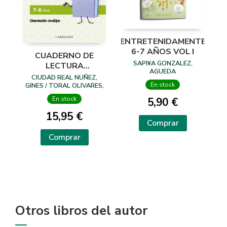
ENTRETENIDAMENTE
6-7 AÑOS VOL I
CUADERNO DE
SAPI¥A GONZALEZ,
LECTURA
AGUEDA
DIVERTIDA 7-8
CIUDAD REAL NUÑEZ,
AÑOS
En stock
GINES / TORAL OLIVARES,
ANTONIA
En stock
5,90 €
15,95 €
Comprar
Comprar
Otros libros del autor