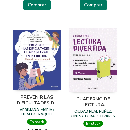
Comprar
Comprar
PREVENIR LAS
CUADERNO DE
DIFICULTADES DE
LECTURA
APRENDIZAJE EN
ARRIMADA, MARIA /
DIVERTIDA 8-9
CIUDAD REAL NUÑEZ,
ESCRITURA
FIDALGO, RAQUEL
AÑOS
GINES / TORAL OLIVARES,
ANTONIA
En stock
En stock