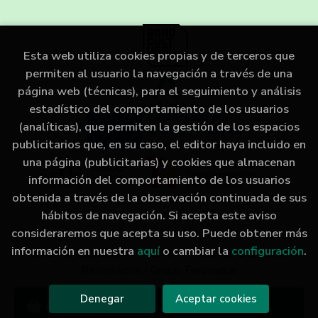
Esta web utiliza cookies propias y de terceros que
permiten al usuario la navegación a través de una
página web (técnicas), para el seguimiento y análisis
estadístico del comportamiento de los usuarios
(analíticas), que permiten la gestión de los espacios
publicitarios que, en su caso, el editor haya incluido en
una página (publicitarias) y cookies que almacenan
información del comportamiento de los usuarios
obtenida a través de la observación continuada de sus
hábitos de navegación. Si acepta este aviso
consideraremos que acepta su uso. Puede obtener más
información en nuestra
aquí
o cambiar la
configuración
.
2026 ©
LIBRERÍA IMAGINA
. Todos los Derechos
Reservados |
Grupo Trevenque
Denegar
Aceptar cookies
Añadir a mi cesta