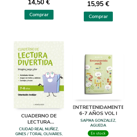
14,50 €
15,95 €
Comprar
Comprar
ENTRETENIDAMENTE
6-7 AÑOS VOL I
CUADERNO DE
SAPI¥A GONZALEZ,
LECTURA
AGUEDA
DIVERTIDA 7-8
CIUDAD REAL NUÑEZ,
AÑOS
En stock
GINES / TORAL OLIVARES,