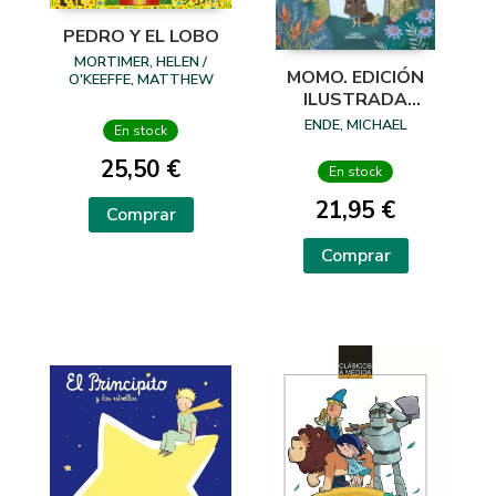
PEDRO Y EL LOBO
MORTIMER, HELEN /
MOMO. EDICIÓN
O'KEEFFE, MATTHEW
ILUSTRADA
ANIVERSARIO
ENDE, MICHAEL
En stock
(COLECCIÓN
25,50 €
ALFAGUARA
En stock
CLÁSICOS
21,95 €
Comprar
Comprar