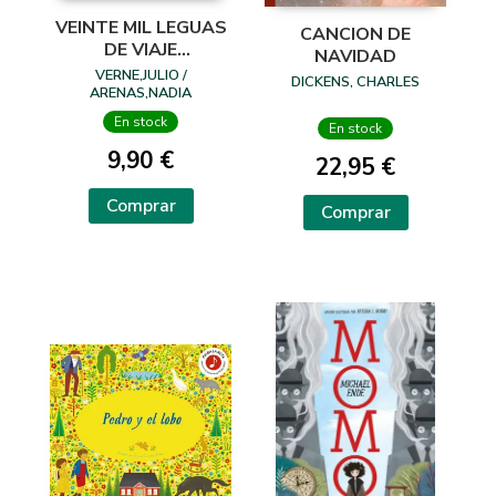
VEINTE MIL LEGUAS
CANCION DE
DE VIAJE
NAVIDAD
SUBMARINO
VERNE,JULIO /
DICKENS, CHARLES
ARENAS,NADIA
En stock
En stock
9,90 €
22,95 €
Comprar
Comprar