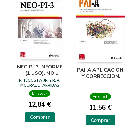
NEO PI-3 INFORME
PAI-A APLICACION
(1 USO). NO
Y CORRECCION
INCLUYE NI
P. T. COSTA, JR. Y R. R.
ONLINE 1 SOLO
APLICACIÓN NI
MCCRAE D. ARRIBAS
USO
(DPTO. DE I+D+I DE
CORRECCIÓN DEL
En stock
HOGREFE TEA
En stock
TEST.
EDICIONES)
12,84 €
11,56 €
Comprar
Comprar