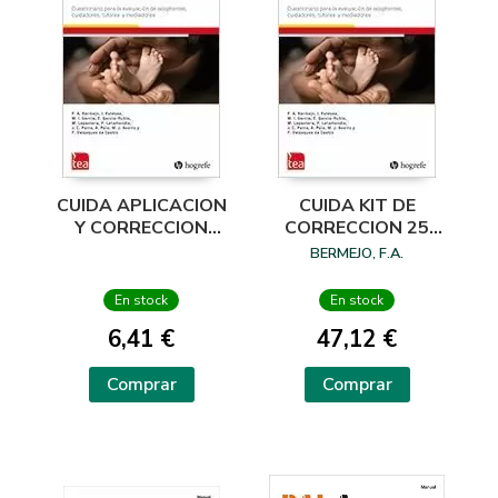
CUIDA APLICACION
CUIDA KIT DE
Y CORRECCION
CORRECCION 25
ONLINE 1 USO
USOS PIN
BERMEJO, F.A.
En stock
En stock
6,41 €
47,12 €
Comprar
Comprar