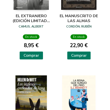
EL EXTRANJERO
EL MANUSCRITO DE
(EDICIÓN LIMITADA
LAS ALMAS
· VERANO)
CAMUS, ALBERT
CORDÓN, RUBÉN
En stock
En stock
8,95 €
22,90 €
Comprar
Comprar