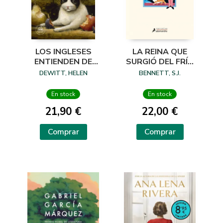
LA REINA QUE
LOS INGLESES
SURGIÓ DEL FRÍO
ENTIENDEN DE
(SU MAJESTAD, LA
LANA (Y OTROS
BENNETT, S.J.
DEWITT, HELEN
REINA
TRUCOS)
INVESTIGADORA 5)
En stock
En stock
22,00 €
21,90 €
Comprar
Comprar