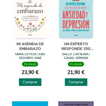
MI AGENDA DE
UN EXPERTO
EMBARAZO
RESPONDE 150
PREGUNTAS
MAYA, LETICIA / SAN
GALLO, CATALINA /
SOBRE
SEGUNDO, MAR
CASAS, GERMAN
En stock
En stock
23,90 €
21,90 €
Comprar
Comprar