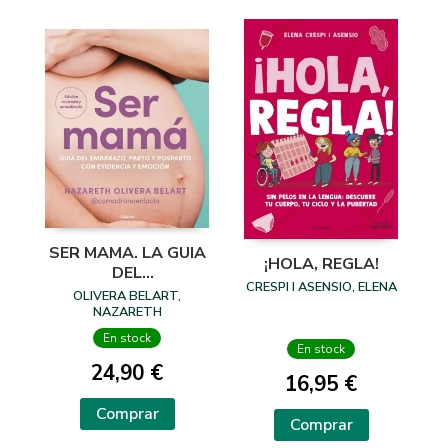
SER MAMA. LA GUIA
¡HOLA, REGLA!
DEL
CRESPI I ASENSIO, ELENA
EMBARAZO,PARTO..
OLIVERA BELART,
NAZARETH
En stock
En stock
24,90 €
16,95 €
Comprar
Comprar