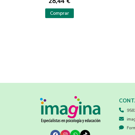
28,44 €
Comprar
CONT
958
imag
Form