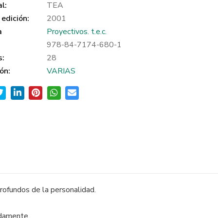
al:
TEA
edición:
2001
a
Proyectivos. t.e.c.
978-84-7174-680-1
s:
28
ón:
VARIAS
profundos de la personalidad.
adamente.