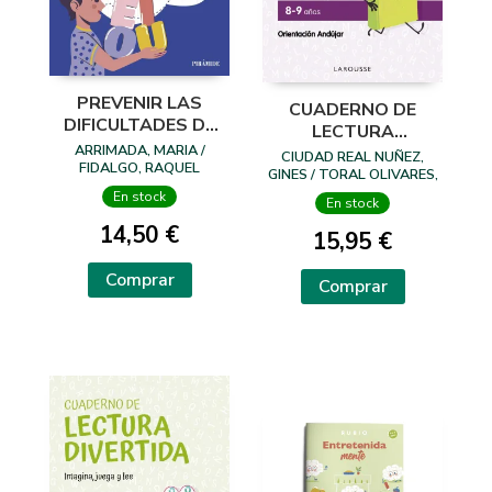
PREVENIR LAS
CUADERNO DE
DIFICULTADES DE
LECTURA
APRENDIZAJE EN
ARRIMADA, MARIA /
DIVERTIDA 8-9
CIUDAD REAL NUÑEZ,
ESCRITURA
FIDALGO, RAQUEL
AÑOS
GINES / TORAL OLIVARES,
ANTONIA
En stock
En stock
14,50 €
15,95 €
Comprar
Comprar