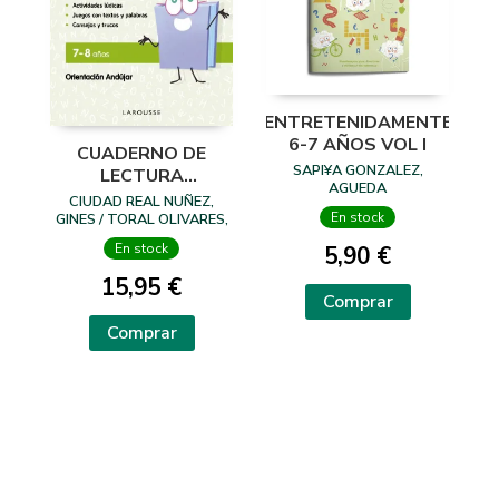
ENTRETENIDAMENTE
6-7 AÑOS VOL I
CUADERNO DE
SAPI¥A GONZALEZ,
LECTURA
AGUEDA
DIVERTIDA 7-8
CIUDAD REAL NUÑEZ,
AÑOS
En stock
GINES / TORAL OLIVARES,
ANTONIA
En stock
5,90 €
15,95 €
Comprar
Comprar