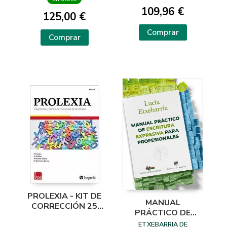
LECTORES EN
109,96 €
SECUNDARIA Y
125,00 €
BACHILLERATO
REVISADA
Comprar
Comprar
PROLEXIA - KIT DE
MANUAL
CORRECCIÓN 25
PRÁCTICO DE
USOS
ESCRITURA
ETXEBARRIA DE