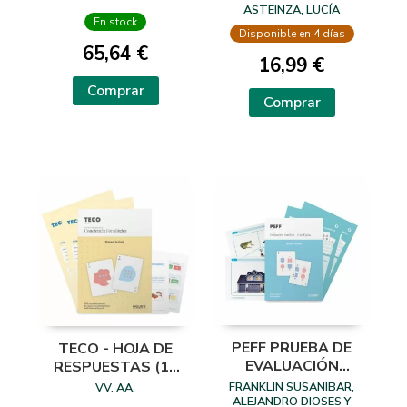
EXPRESIVA PARA
ASTEINZA, LUCÍA
En stock
PROFESIONALES
Disponible en 4 días
65,64 €
16,99 €
Comprar
Comprar
PEFF PRUEBA DE
TECO - HOJA DE
EVALUACIÓN
RESPUESTAS (10
FONÉTICA-
UDS.) + USOS DE
FRANKLIN SUSANIBAR,
VV. AA.
FONOLÓGICA .
CORRECCIÓN
ALEJANDRO DIOSES Y