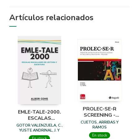
Artículos relacionados
PROLEC-SE-R
EMLE-TALE-2000.
SCREENING -
ESCALAS
BATERIA PARA LA
CUETOS, ARRIBAS Y
MAGALLANES DE
GOTOR VALENZUELA, C.,
EVALUACION DE
RAMOS
LECTURA Y
YUSTE ANDRINAL, J. Y
LOS PROCESOS
OTROS
En stock
ESCRITURA
En stock