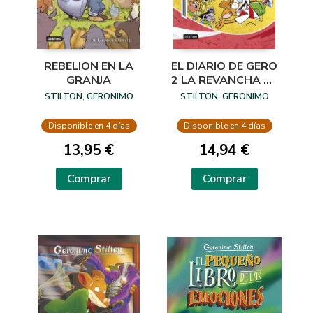
REBELION EN LA
EL DIARIO DE GERO
GRANJA
2 LA REVANCHA DE
LOS PATOSOS
STILTON, GERONIMO
STILTON, GERONIMO
Disponible en 4 días
Disponible en 4 días
13,95 €
14,94 €
Comprar
Comprar