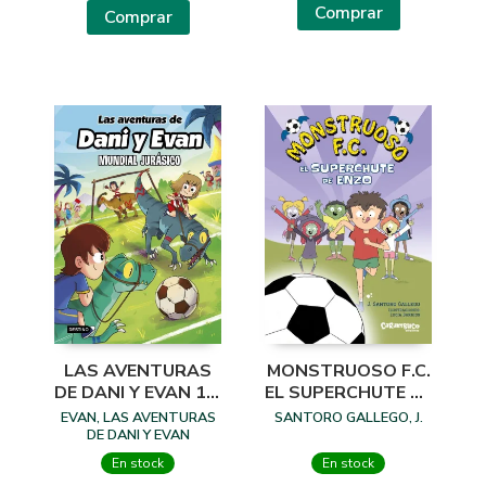
Comprar
Comprar
LAS AVENTURAS
MONSTRUOSO F.C.
DE DANI Y EVAN 15.
EL SUPERCHUTE DE
MUNDIAL JURASICO
ENZO
EVAN, LAS AVENTURAS
SANTORO GALLEGO, J.
DE DANI Y EVAN
En stock
En stock