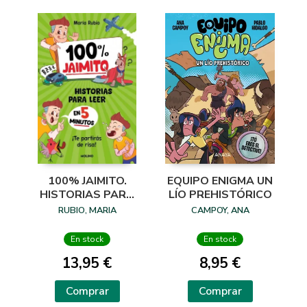
100% JAIMITO.
EQUIPO ENIGMA UN
HISTORIAS PARA
LÍO PREHISTÓRICO
LEER EN 5 M
RUBIO, MARIA
CAMPOY, ANA
En stock
En stock
13,95 €
8,95 €
Comprar
Comprar