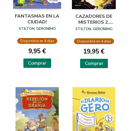
FANTASMAS EN LA
CAZADORES DE
CIUDAD!
MISTERIOS 2.
MISIÓN:
STILTON, GERONIMO
STILTON, GERONIMO
CRIATURAS
LEGENDARIAS
Disponible en 4 días
Disponible en 4 días
9,95 €
19,95 €
Comprar
Comprar