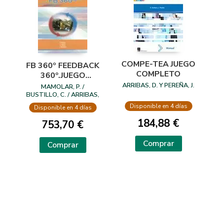
COMPE-TEA JUEGO
FB 360º FEEDBACK
COMPLETO
360º.JUEGO
COMPLETO
ARRIBAS, D. Y PEREÑA, J.
MAMOLAR, P. /
(MANUAL CON 3
BUSTILLO, C. / ARRIBAS,
D. / MINGUIJON, J.
INFORMES)
Disponible en 4 días
Disponible en 4 días
184,88 €
753,70 €
Comprar
Comprar