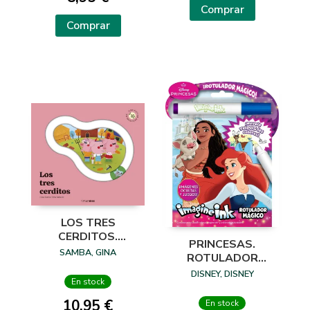
Comprar
Comprar
LOS TRES
CERDITOS.
PRINCESAS.
CUENTO CON
SAMBA, GINA
ROTULADOR
PIEZAS
MÁGICO 3
DISNEY, DISNEY
DESLIZABLES
En stock
10,95 €
En stock