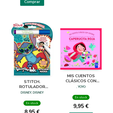
Comprar
MIS CUENTOS
CLÁSICOS CON
STITCH.
TEXTURAS.
ROTULADOR
, YOYO
CAPERUCITA ROJA
MÁGICO
DISNEY, DISNEY
En stock
En stock
9,95 €
8,95 €