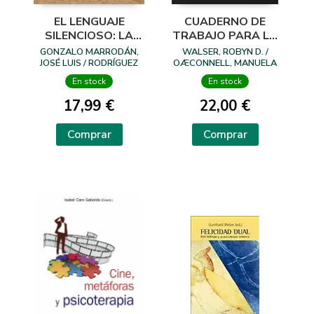
EL LENGUAJE
CUADERNO DE
SILENCIOSO: LA
TRABAJO PARA LA
TÉCNICA DE LA
IRA BASADO EN LA
GONZALO MARRODÁN,
WALSER, ROBYN D. /
CAJA DE ARENA EN
TERAPIA DE
JOSÉ LUIS / RODRÍGUEZ
OÆCONNELL, MANUELA
IBARRA, IVÁN
LA ADOLESCENCIA
ACEPTACIO
En stock
En stock
17,99 €
22,00 €
Comprar
Comprar