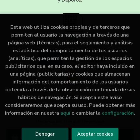
y Deporte.
Esta web utiliza cookies propias y de terceros que
permiten al usuario la navegación a través de una
página web (técnicas), para el seguimiento y análisis
estadístico del comportamiento de los usuarios
(analíticas), que permiten la gestión de los espacios
publicitarios que, en su caso, el editor haya incluido en
una página (publicitarias) y cookies que almacenan
información del comportamiento de los usuarios
obtenida a través de la observación continuada de sus
hábitos de navegación. Si acepta este aviso
consideraremos que acepta su uso. Puede obtener más
información en nuestra
aquí
o cambiar la
configuración
.
2026 ©
LIBRERÍA IMAGINA
. Todos los Derechos
Reservados |
Grupo Trevenque
Denegar
Aceptar cookies
Añadir a mi cesta