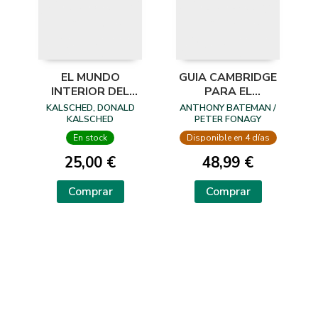
EL MUNDO
GUIA CAMBRIDGE
INTERIOR DEL
PARA EL
TRAUMA
TRATAMIENTO
KALSCHED, DONALD
ANTHONY BATEMAN /
BASADO EN
KALSCHED
PETER FONAGY
MENTALIZACION
En stock
Disponible en 4 días
25,00 €
48,99 €
Comprar
Comprar