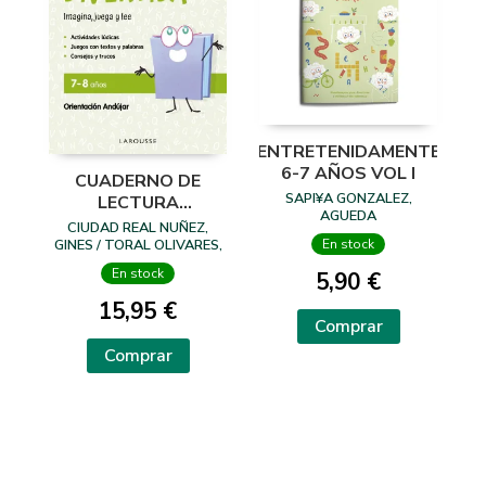
ENTRETENIDAMENTE
6-7 AÑOS VOL I
CUADERNO DE
SAPI¥A GONZALEZ,
LECTURA
AGUEDA
DIVERTIDA 7-8
CIUDAD REAL NUÑEZ,
AÑOS
En stock
GINES / TORAL OLIVARES,
ANTONIA
En stock
5,90 €
15,95 €
Comprar
Comprar