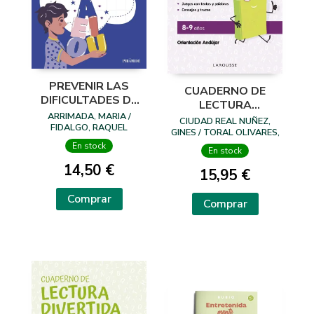
PREVENIR LAS
CUADERNO DE
DIFICULTADES DE
LECTURA
APRENDIZAJE EN
ARRIMADA, MARIA /
DIVERTIDA 8-9
CIUDAD REAL NUÑEZ,
ESCRITURA
FIDALGO, RAQUEL
AÑOS
GINES / TORAL OLIVARES,
ANTONIA
En stock
En stock
14,50 €
15,95 €
Comprar
Comprar