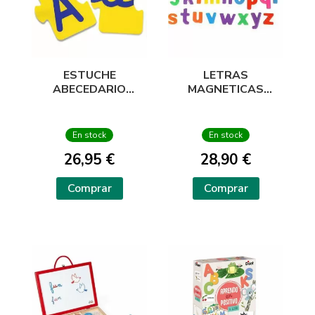
ESTUCHE
LETRAS
ABECEDARIO
MAGNETICAS
MAYUSCULAS /
MINUSCULAS BOTE
MINUSCULAS
155 PIEZAS
PUZZLE 168 PIEZAS
En stock
En stock
26,95 €
28,90 €
Comprar
Comprar