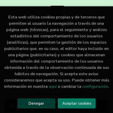
Esta web utiliza cookies propias y de terceros que
permiten al usuario la navegación a través de una
página web (técnicas), para el seguimiento y análisis
estadístico del comportamiento de los usuarios
(analíticas), que permiten la gestión de los espacios
publicitarios que, en su caso, el editor haya incluido en
una página (publicitarias) y cookies que almacenan
información del comportamiento de los usuarios
obtenida a través de la observación continuada de sus
hábitos de navegación. Si acepta este aviso
consideraremos que acepta su uso. Puede obtener más
información en nuestra
aquí
o cambiar la
configuración
.
2026 ©
LIBRERÍA IMAGINA
. Todos los Derechos
Reservados |
Grupo Trevenque
Denegar
Aceptar cookies
Añadir a mi cesta