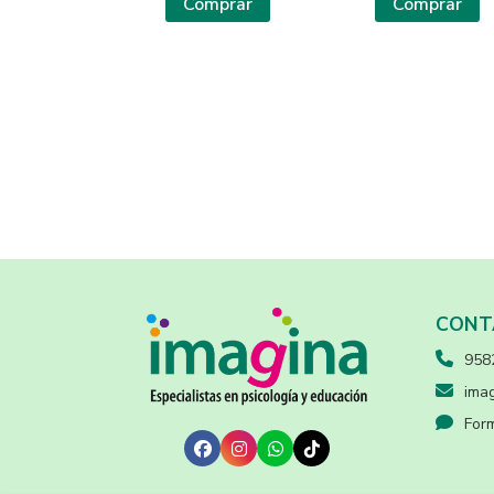
Comprar
Comprar
CONT
958
imag
Form