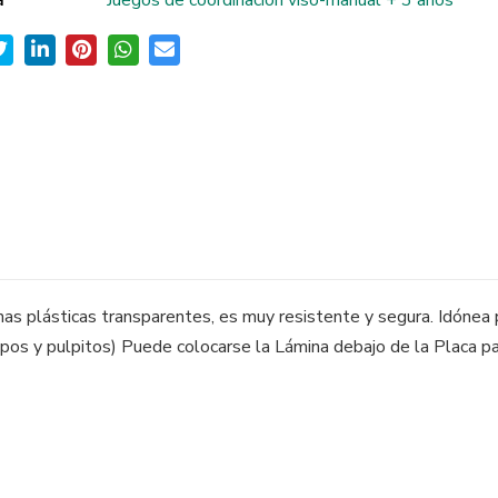
a
Juegos de coordinacion viso-manual + 3 años
inas plásticas transparentes, es muy resistente y segura. Idóne
os y pulpitos) Puede colocarse la Lámina debajo de la Placa par