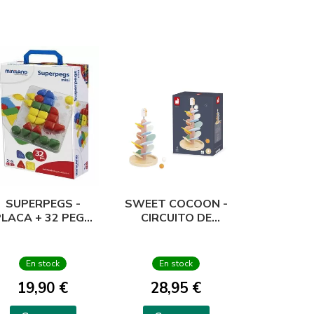
SUPERPEGS -
SWEET COCOON -
PLACA + 32 PEGS
CIRCUITO DE
+ 4 MODELOS
PAJARO
En stock
En stock
19,90 €
28,95 €