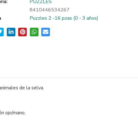
ría:
PUZZLES
8410446534267
a
Puzzles 2 -16 pzas (0 - 3 años)
nimales de la selva.
ión ojo/mano.