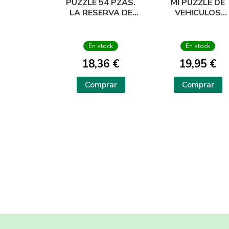
PUZZLE 54 PZAS.
MI PUZZLE DE
LA RESERVA DE
VEHICULOS
ANIMALES
MADERA
En stock
En stock
18,36 €
19,95 €
Comprar
Comprar