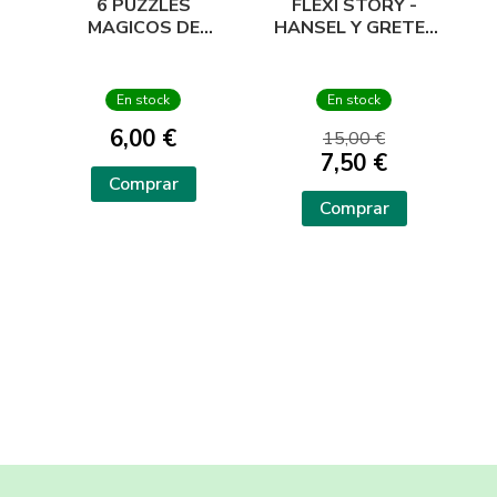
6 PUZZLES
FLEXI STORY -
MAGICOS DE
HANSEL Y GRETEL
BAÑO - OCEANO
- A FANTASY
PUZZLE
En stock
En stock
6,00 €
15,00 €
7,50 €
Comprar
Comprar