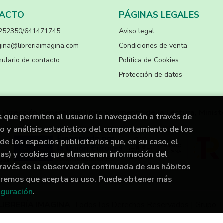
ACTO
PÁGINAS LEGALES
252350/641471745
Aviso legal
ina@libreriaimagina.com
Condiciones de venta
ulario de contacto
Política de Cookies
Protección de datos
a Dirección General del Libro y Fomento de la Lectura, Minist
s que permiten al usuario la navegación a través de
to y análisis estadístico del comportamiento de los
de los espacios publicitarios que, en su caso, el
rias) y cookies que almacenan información del
ravés de la observación continuada de sus hábitos
raremos que acepta su uso. Puede obtener más
iguración
.
LIBRERÍA IMAGINA
. Todos los Derechos Reservados |
Grupo 