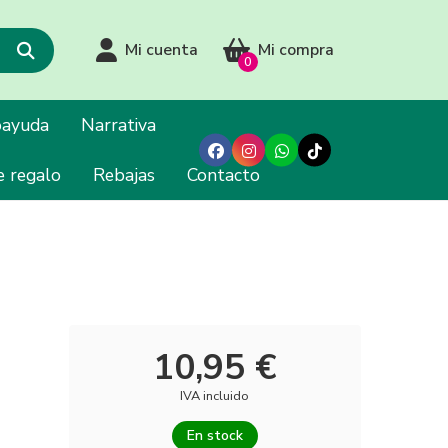
Mi cuenta
Mi compra
0
oayuda
Narrativa
e regalo
Rebajas
Contacto
10,95 €
IVA incluido
En stock