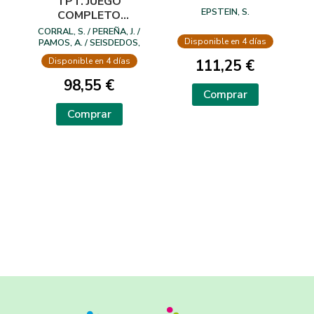
TPT. JUEGO
EPSTEIN, S.
COMPLETO
(MANUAL, 10
CORRAL, S. / PEREÑA, J. /
Disponible en 4 días
CUADERNILLOS,
PAMOS, A. / SEISDEDOS,
N.
KIT CORRECCIÓN
Disponible en 4 días
111,25 €
25 USOS)
98,55 €
Comprar
Comprar