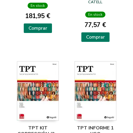
25 USOS PIN
CATELL
RUCKSTUHL,D.
En stock
181,95 €
En stock
77,57 €
Comprar
Comprar
TPT KIT
TPT INFORME 1