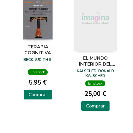
TERAPIA
COGNITIVA
EL MUNDO
BECK, JUDITH S.
INTERIOR DEL
TRAUMA
KALSCHED, DONALD
En stock
KALSCHED
5,95 €
En stock
25,00 €
Comprar
Comprar