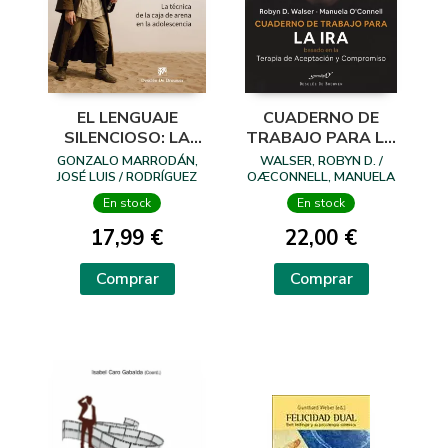
EL LENGUAJE
CUADERNO DE
SILENCIOSO: LA
TRABAJO PARA LA
TÉCNICA DE LA
IRA BASADO EN LA
GONZALO MARRODÁN,
WALSER, ROBYN D. /
CAJA DE ARENA EN
TERAPIA DE
JOSÉ LUIS / RODRÍGUEZ
OÆCONNELL, MANUELA
IBARRA, IVÁN
LA ADOLESCENCIA
ACEPTACIO
En stock
En stock
17,99 €
22,00 €
Comprar
Comprar