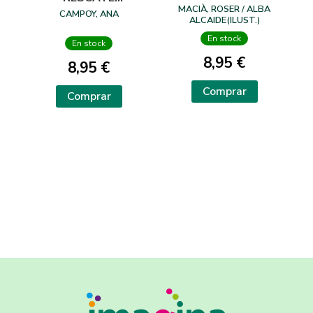
MACIÀ, ROSER / ALBA
FARAÓNICO
CAMPOY, ANA
ALCAIDE(ILUST.)
En stock
En stock
8,95 €
8,95 €
Comprar
Comprar