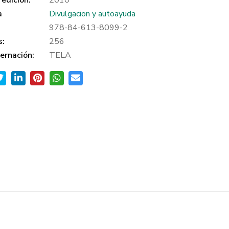
edición:
2010
a
Divulgacion y autoayuda
978-84-613-8099-2
s:
256
ernación:
TELA