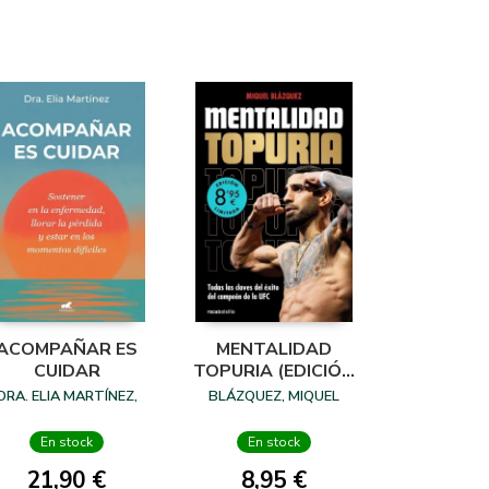
ACOMPAÑAR ES
MENTALIDAD
CUIDAR
TOPURIA (EDICIÓN
LIMITADA)
DRA. ELIA MARTÍNEZ,
BLÁZQUEZ, MIQUEL
En stock
En stock
21,90 €
8,95 €