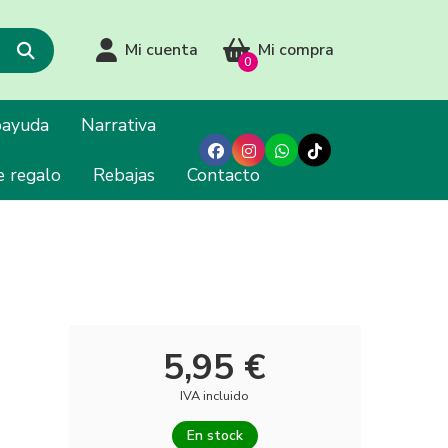
Mi cuenta
Mi compra
0
oayuda
Narrativa
e regalo
Rebajas
Contacto
5,95 €
IVA incluido
En stock