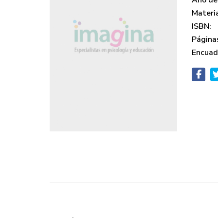
Año de 
Materi
ISBN:
Página
Encuad