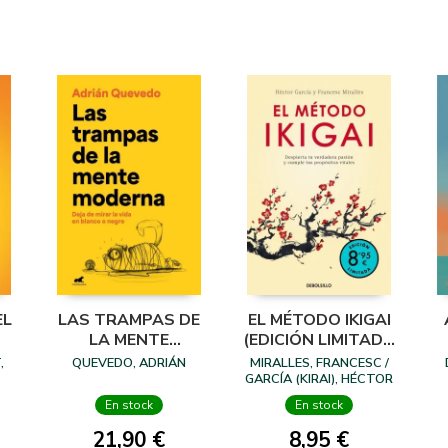
EL
LAS TRAMPAS DE
EL MÉTODO IKIGAI
LA MENTE
(EDICIÓN LIMITADA
MODERNA
· VERANO)
,
QUEVEDO, ADRIÁN
MIRALLES, FRANCESC /
GARCÍA (KIRAI), HÉCTOR
En stock
En stock
21,90 €
8,95 €