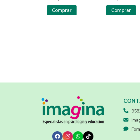
Comprar
Comprar
CONT
958
imag
Form