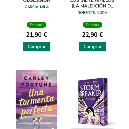
OBSESSION
LOS SIETE ANILLOS
(LA MALDICIÓN DE
GARCIA, MILA
LAS SIETE NOVIAS
ROBERTS, NORA
3)
En stock
En stock
21,90 €
22,90 €
Comprar
Comprar