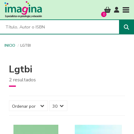
Tog
0
INICIO
LGTBI
Lgtbi
2 resultados