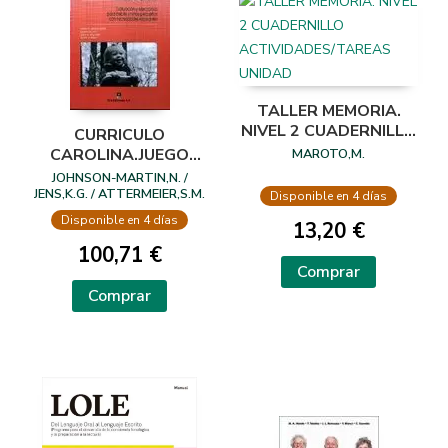
TALLER MEMORIA.
NIVEL 2 CUADERNILLO
CURRICULO
ACTIVIDADES/TAREAS
CAROLINA.JUEGO
MAROTO,M.
UNIDAD
COMPLETO
JOHNSON-MARTIN,N. /
JENS,K.G. / ATTERMEIER,S.M.
Disponible en 4 días
/ HACKER,B.J.
Disponible en 4 días
13,20 €
100,71 €
Comprar
Comprar