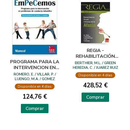
REGIA -
REHABILITACIÓN
PROGRAMA PARA LA
GRUPAL DE LA
BERTHIER, M.L. / GREEN
INTERVENCION EN
AFASIA - J.C. (A)
HEREDIA, C. / JUAREZ RUIZ
DE MIER, R. / LARA, J.P. /
PROBLEMAS DE
ROMERO, E. / VILLAR, P. /
Disponible en 4 días
PULVERMULLER, F.
CONDUCTA
LUENGO, M.A. / GOMEZ
FRAGUELA, J.A. / ROBLES, Z.
428,52 €
INFANTILES.
Disponible en 4 días
EMPECEMOS
124,76 €
Comprar
Comprar