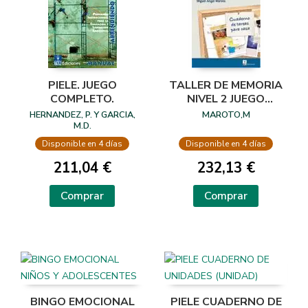
PIELE. JUEGO
TALLER DE MEMORIA
COMPLETO.
NIVEL 2 JUEGO
COMPLETO
HERNANDEZ, P. Y GARCIA,
MAROTO,M
M.D.
Disponible en 4 días
Disponible en 4 días
211,04 €
232,13 €
Comprar
Comprar
BINGO EMOCIONAL
PIELE CUADERNO DE