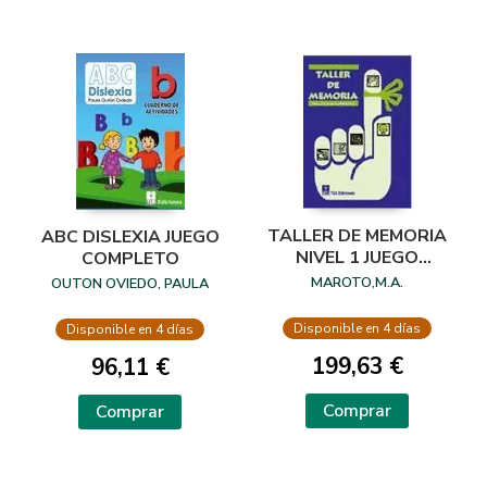
TALLER DE MEMORIA
ABC DISLEXIA JUEGO
NIVEL 1 JUEGO
COMPLETO
COMPLETO
MAROTO,M.A.
OUTON OVIEDO, PAULA
Disponible en 4 días
Disponible en 4 días
199,63 €
96,11 €
Comprar
Comprar