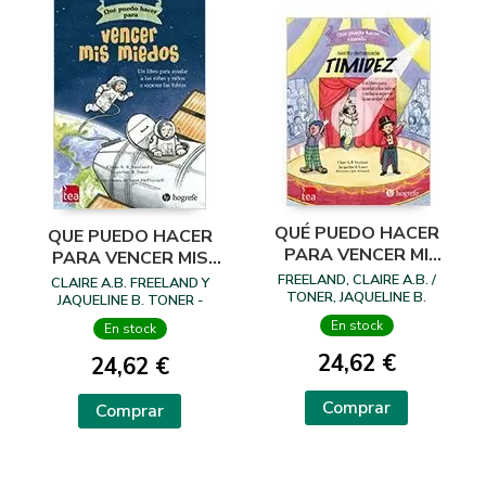
QUÉ PUEDO HACER
QUE PUEDO HACER
PARA VENCER MI
PARA VENCER MIS
TIMIDEZ
MIEDOS
FREELAND, CLAIRE A.B. /
CLAIRE A.B. FREELAND Y
TONER, JAQUELINE B.
JAQUELINE B. TONER -
ILUSTRACIONES DE JANET
En stock
En stock
MCDONNELL
24,62 €
24,62 €
Comprar
Comprar