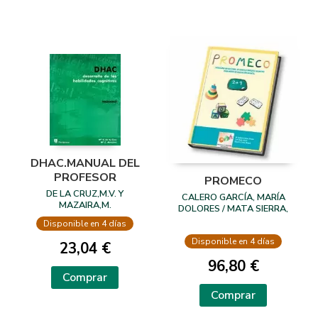
DHAC.MANUAL DEL
PROFESOR
PROMECO
DE LA CRUZ,M.V. Y
CALERO GARCÍA, MARÍA
MAZAIRA,M.
DOLORES / MATA SIERRA,
SARA / CARLES GASSIN,
Disponible en 4 días
ROSARIO
Disponible en 4 días
23,04 €
96,80 €
Comprar
Comprar