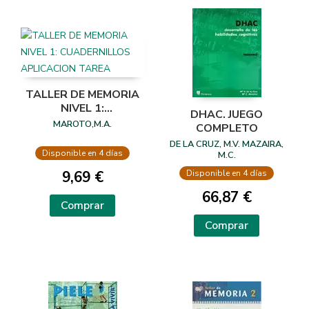
TALLER DE MEMORIA
NIVEL 1:
DHAC. JUEGO
CUADERNILLOS
MAROTO,M.A.
COMPLETO
APLICACION TAREA
DE LA CRUZ, M.V. MAZAIRA,
Disponible en 4 días
M.C.
Disponible en 4 días
9,69 €
66,87 €
Comprar
Comprar