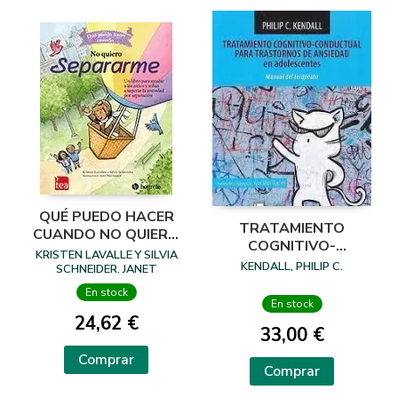
QUÉ PUEDO HACER
TRATAMIENTO
CUANDO NO QUIERO
COGNITIVO-
SEPARARME
KRISTEN LAVALLE Y SILVIA
CONDUCTUAL PARA
KENDALL, PHILIP C.
SCHNEIDER. JANET
TRASTORNOS DE
MCDONNELL (ILUST.)
En stock
ANSIEDAD EN
En stock
ADOLESCENTES
24,62 €
33,00 €
Comprar
Comprar