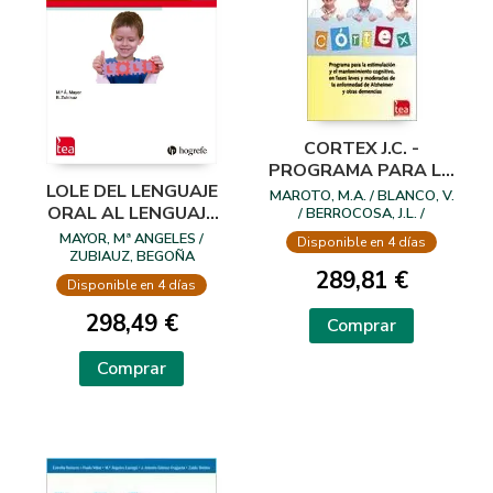
CORTEX J.C. -
PROGRAMA PARA LA
LOLE DEL LENGUAJE
ESTIMULACION Y EL
MAROTO, M.A. / BLANCO, V.
ORAL AL LENGUAJE
MANTENIMIENTO
/ BERROCOSA, J.L. /
SANCHEZ, T. / SAAVEDRA,
ESCRITO
COGNITIVO EN
MAYOR, Mª ANGELES /
Disponible en 4 días
C.
ZUBIAUZ, BEGOÑA
DEMENCIAS
289,81 €
Disponible en 4 días
298,49 €
Comprar
Comprar