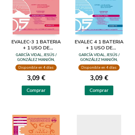
EVALEC-3 1 BATERIA
EVALEC 4 1 BATERIA
+ 1 USO DE
+ 1 USO DE
CORRECCION
CORRECCION
GARCÍA VIDAL, JESÚS /
GARCÍA VIDAL, JESÚS /
GONZÁLEZ MANJÓN,
GONZÁLEZ MANJÓN,
DANIEL / GARCÍA ORTIZ,
DANIEL / GARCÍA ORTIZ,
Disponible en 4 días
Disponible en 4 días
BEATRIZ
BEATRIZ
3,09 €
3,09 €
Comprar
Comprar