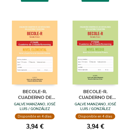
BECOLE-R.
BECOLE-R.
CUADERNO DE
CUADERNO DE
CRIBADO ELEMENTAL
CRIBADO MEDIO
GALVE MANZANO, JOSÉ
GALVE MANZANO, JOSÉ
LUIS / GONZÁLEZ
LUIS / GONZÁLEZ
CONTRERAS, ANA ISABEL /
CONTRERAS, ANA ISABEL /
Disponible en 4 días
Disponible en 4 días
RAMOS SÁNCHEZ, JOSÉ
RAMOS SÁNCHEZ, JOSÉ
LUIS
LUIS
3,94 €
3,94 €