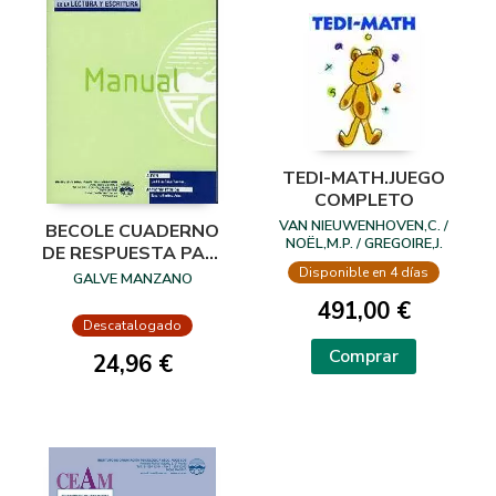
TEDI-MATH.JUEGO
COMPLETO
VAN NIEUWENHOVEN,C. /
BECOLE CUADERNO
NOËL,M.P. / GREGOIRE,J.
DE RESPUESTA PAQ.
10
Disponible en 4 días
GALVE MANZANO
491,00 €
Descatalogado
Comprar
24,96 €