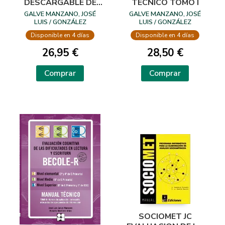
DESCARGABLE DE
TÉCNICO TOMO I
CORRECCIÓN
GALVE MANZANO, JOSÉ
GALVE MANZANO, JOSÉ
BECOLE-RI
LUIS / GONZÁLEZ
LUIS / GONZÁLEZ
CONTRERAS, ANA ISABEL /
CONTRERAS, ANA ISABEL /
Disponible en 4 días
Disponible en 4 días
RAMOS SÁNCHEZ, JOSÉ
RAMOS SÁNCHEZ, JOSÉ
LUIS
LUIS
26,95 €
28,50 €
Comprar
Comprar
SOCIOMET JC