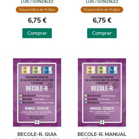
INTEGRAL MEDIO
INTEGRAL SUPERIOR
LUIS / GONZÁLEZ
LUIS / GONZÁLEZ
CONTRERAS, ANA ISABEL /
CONTRERAS, ANA ISABEL /
Disponible en 4 días
Disponible en 4 días
RAMOS SÁNCHEZ, JOSÉ
RAMOS SÁNCHEZ, JOSÉ
LUIS
LUIS
6,75 €
6,75 €
Comprar
Comprar
BECOLE-R. GUIA
BECOLE-R. MANUAL