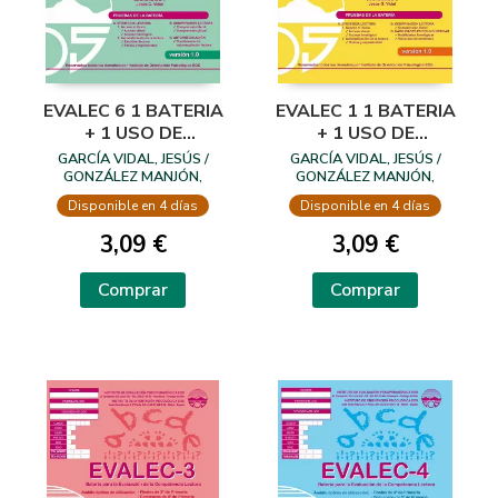
EVALEC 6 1 BATERIA
EVALEC 1 1 BATERIA
+ 1 USO DE
+ 1 USO DE
CORRECCION
CORRECCION
GARCÍA VIDAL, JESÚS /
GARCÍA VIDAL, JESÚS /
GONZÁLEZ MANJÓN,
GONZÁLEZ MANJÓN,
DANIEL / GARCÍA ORTIZ,
DANIEL / GARCÍA ORTIZ,
Disponible en 4 días
Disponible en 4 días
BEATRIZ
BEATRIZ
3,09 €
3,09 €
Comprar
Comprar