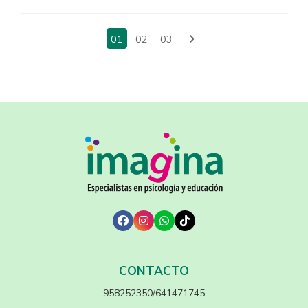
01
02
03
CONTACTO
958252350/641471745