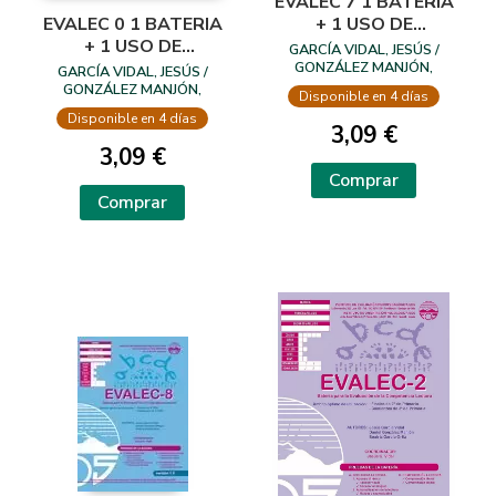
EVALEC 7 1 BATERIA
EVALEC 0 1 BATERIA
+ 1 USO DE
+ 1 USO DE
CORRECCION
GARCÍA VIDAL, JESÚS /
CORRECCION
GONZÁLEZ MANJÓN,
GARCÍA VIDAL, JESÚS /
DANIEL / GARCÍA ORTIZ,
GONZÁLEZ MANJÓN,
Disponible en 4 días
BEATRIZ
DANIEL / GARCÍA ORTIZ,
Disponible en 4 días
BEATRIZ
3,09 €
3,09 €
Comprar
Comprar