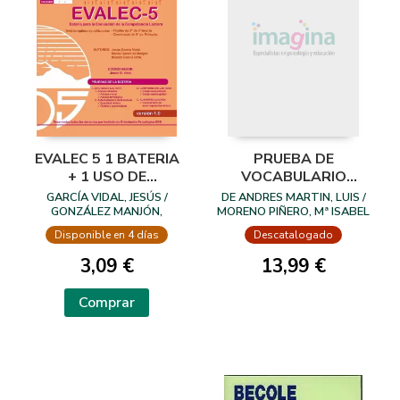
EVALEC 5 1 BATERIA
PRUEBA DE
+ 1 USO DE
VOCABULARIO
CORRECCION
EXPRESIVO EN
GARCÍA VIDAL, JESÚS /
DE ANDRES MARTIN, LUIS /
EDUCACION
GONZÁLEZ MANJÓN,
MORENO PIÑERO, Mª ISABEL
DANIEL / GARCÍA ORTIZ,
/ RIOS TIRADO, PASTORA
INFANTIL
Disponible en 4 días
Descatalogado
BEATRIZ
3,09 €
13,99 €
Comprar