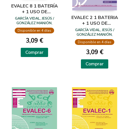
EVALEC 8 1 BATERÍA
+ 1 USO DE
EVALEC 2 1 BATERIA
CORRECCION
GARCÍA VIDAL, JESÚS /
+ 1 USO DE
GONZÁLEZ MANJÓN,
DANIEL / GARCÍA ORTIZ,
CORRECCION
GARCÍA VIDAL, JESÚS /
Disponible en 4 días
BEATRIZ
GONZÁLEZ MANJÓN,
DANIEL / GARCÍA ORTIZ,
3,09 €
Disponible en 4 días
BEATRIZ
3,09 €
Comprar
Comprar